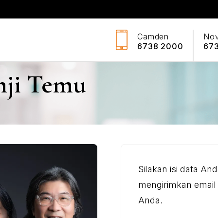
Camden
No
6738 2000
67
nji Temu
Silakan isi data An
mengirimkan email 
Anda.