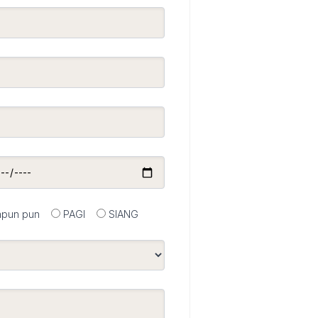
apun pun
PAGI
SIANG