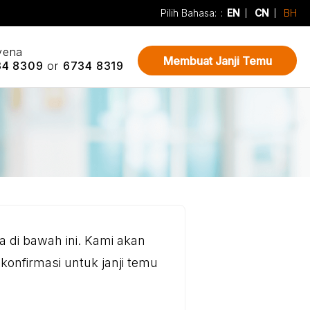
Pilih Bahasa:
:
EN
CN
BH
vena
Membuat Janji Temu
34 8309
or
6734 8319
da di bawah ini. Kami akan
konfirmasi untuk janji temu